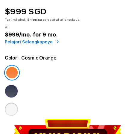
$999 SGD
Tax included.
Shipping
calculated at checkout.
or
$999
/mo. for 9 mo.
Pelajari Selengkapnya
Color
- Cosmic Orange