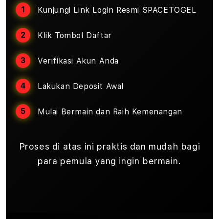
Kunjungi Link Login Resmi SPACETOGEL
Klik Tombol Daftar
Verifikasi Akun Anda
Lakukan Deposit Awal
Mulai Bermain dan Raih Kemenangan
Proses di atas ini praktis dan mudah bagi
para pemula yang ingin bermain.