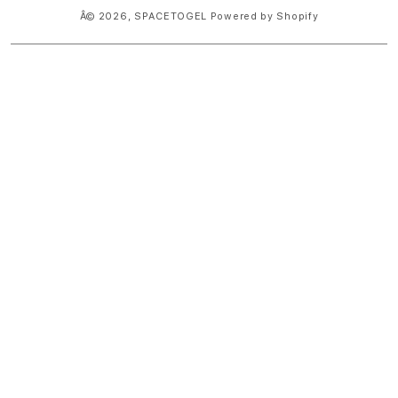
Â© 2026,
SPACETOGEL
Powered by Shopify