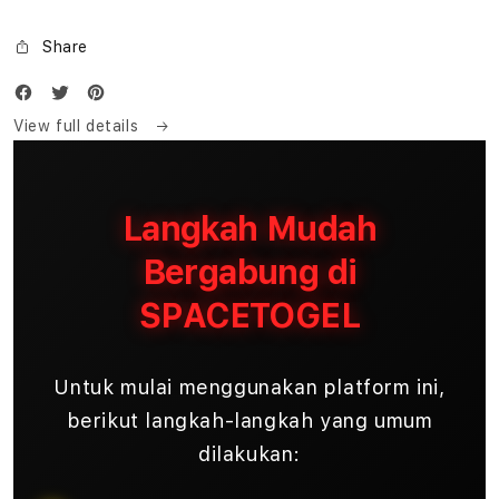
Share
View full details
Langkah Mudah
Bergabung di
SPACETOGEL
Untuk mulai menggunakan platform ini,
berikut langkah-langkah yang umum
dilakukan: